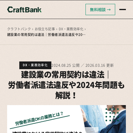
無料相談 →
クラフトバンクAI
クラフトバンク採用支援
クラフトバンク
›
お役立ち記事
›
DX・業務効率化
›
建設業の常用契約は違法｜労働者派遣法違反や2024年問題も解説！
クラフトバンクコンサルティング
2024.08.25 公開 ／ 2026.03.16 更新
DX・業務効率化
建設業の常用契約は違法｜
労働者派遣法違反や2024年問題も
解説！