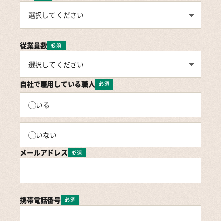
従業員数
必須
自社で雇用している職人
必須
いる
いない
メールアドレス
必須
携帯電話番号
必須