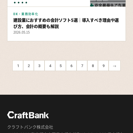
DX・業務効率化
建設業におすすめの会計ソフト5選｜導入すべき理由や選
び方、会計の概要も解説
2026.05.15
1
2
3
4
5
6
7
8
9
→
クラフトバンク株式会社