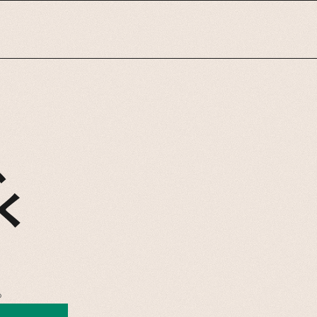
、
く
。