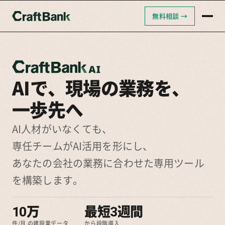
無料相談 →
クラフトバンクAI
クラフトバンク採用支援
クラフトバンクコンサルティング
AIで、現場の業務を、
一歩先へ
AI人材がいなくても、
専任チームがAI活用を形にし、
あなたの会社の業務に合わせた専用ツール
を構築します。
10万
最短3週間
件/月 の建設業データ
から段階導入