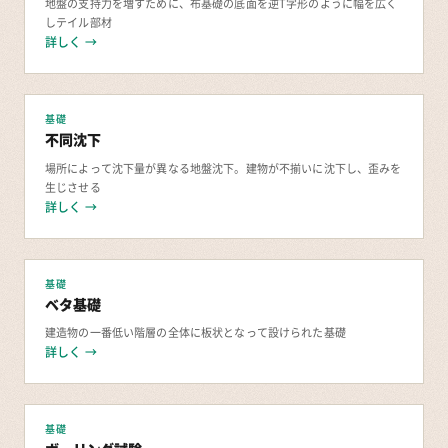
地盤の支持力を増すために、布基礎の底面を逆T字形のように幅を広く
しテイル部材
詳しく →
基礎
不同沈下
場所によって沈下量が異なる地盤沈下。建物が不揃いに沈下し、歪みを
生じさせる
詳しく →
基礎
ベタ基礎
建造物の一番低い階層の全体に板状となって設けられた基礎
詳しく →
基礎