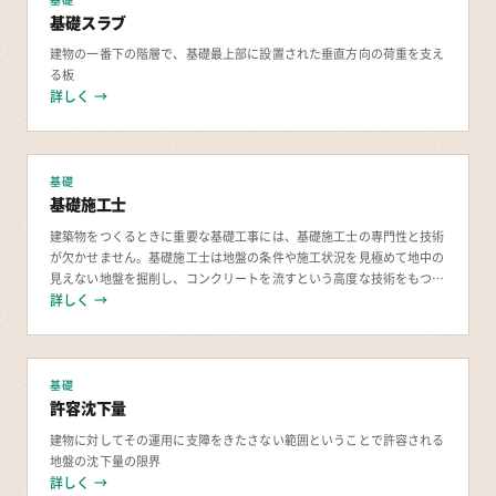
基礎
基礎スラブ
建物の一番下の階層で、基礎最上部に設置された垂直方向の荷重を支え
る板
詳しく →
基礎
基礎施工士
建築物をつくるときに重要な基礎工事には、基礎施工士の専門性と技術
が欠かせません。基礎施工士は地盤の条件や施工状況を見極めて地中の
見えない地盤を掘削し、コンクリートを流すという高度な技術をもつ基
詳しく →
礎工事のスペシャリストです。 基礎施工士とは？
基礎
許容沈下量
建物に対してその運用に支障をきたさない範囲ということで許容される
地盤の沈下量の限界
詳しく →