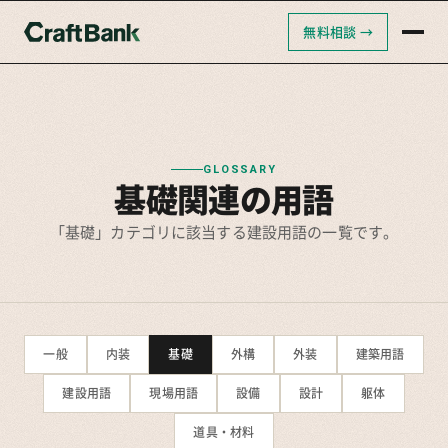
無料相談 →
クラフトバンクAI
クラフトバンク採用支援
クラフトバンクコンサルティング
GLOSSARY
基礎関連の用語
「基礎」カテゴリに該当する建設用語の一覧です。
一般
内装
基礎
外構
外装
建築用語
建設用語
現場用語
設備
設計
躯体
道具・材料