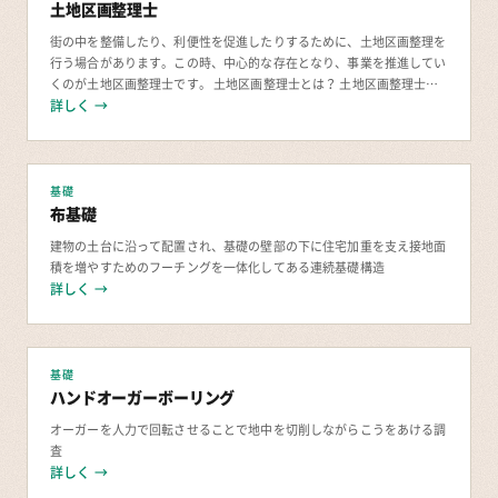
土地区画整理士
街の中を整備したり、利便性を促進したりするために、土地区画整理を
行う場合があります。この時、中心的な存在となり、事業を推進してい
くのが土地区画整理士です。 土地区画整理士とは？ 土地区画整理士
は、スムーズに土地区画整理事業を進めるため
詳しく →
基礎
布基礎
建物の土台に沿って配置され、基礎の壁部の下に住宅加重を支え接地面
積を増やすためのフーチングを一体化してある連続基礎構造
詳しく →
基礎
ハンドオーガーボーリング
オーガーを人力で回転させることで地中を切削しながらこうをあける調
査
詳しく →