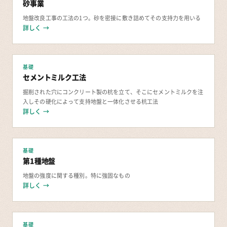
砂事業
地盤改良工事の工法の1つ。砂を密接に敷き詰めてその支持力を用いる
詳しく →
基礎
セメントミルク工法
掘削された穴にコンクリート製の杭を立て、そこにセメントミルクを注
入しその硬化によって支持地盤と一体化させる杭工法
詳しく →
基礎
第1種地盤
地盤の強度に関する種別。特に強固なもの
詳しく →
基礎