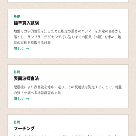
基礎
標準貫入試験
地盤の力学的性質を知るために所定の重さのハンマーを所定の高さから
落とし、サンプラーが30センチ打ち込むまでの回数（N値）を求め、地
盤の試料を採取する試験
詳しく →
基礎
表面波探査法
起震機により表面波を地中に送り、その反射波を測定することで、地盤
の強さを調べる地盤調査の方法
詳しく →
基礎
フーチング