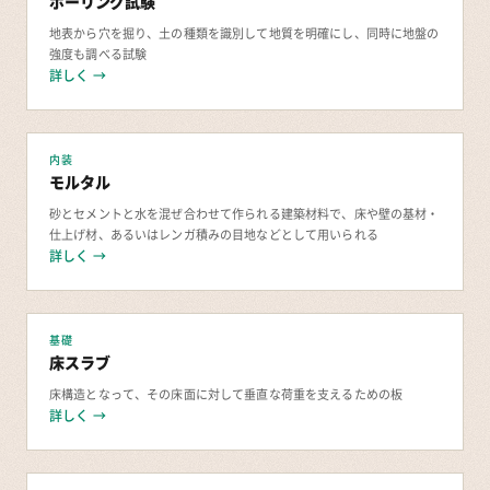
ボーリング試験
地表から穴を掘り、土の種類を識別して地質を明確にし、同時に地盤の
強度も調べる試験
詳しく →
内装
モルタル
砂とセメントと水を混ぜ合わせて作られる建築材料で、床や壁の基材・
仕上げ材、あるいはレンガ積みの目地などとして用いられる
詳しく →
基礎
床スラブ
床構造となって、その床面に対して垂直な荷重を支えるための板
詳しく →