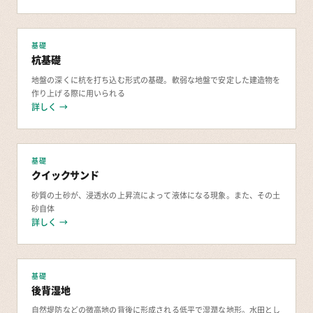
基礎
杭基礎
地盤の深くに杭を打ち込む形式の基礎。軟弱な地盤で安定した建造物を
作り上げる際に用いられる
詳しく →
基礎
クイックサンド
砂質の土砂が、浸透水の上昇流によって液体になる現象。また、その土
砂自体
詳しく →
基礎
後背湿地
自然堤防などの微高地の背後に形成される低平で湿潤な地形。水田とし