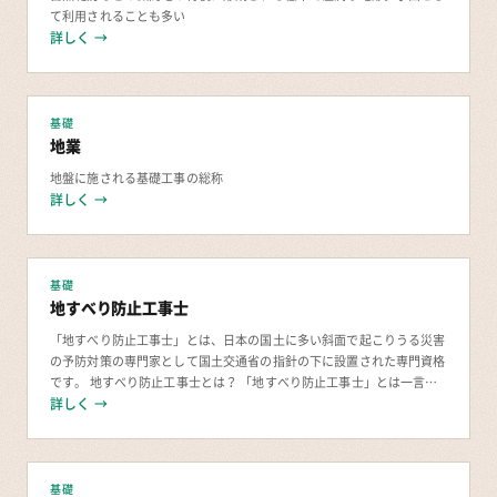
て利用されることも多い
詳しく →
基礎
地業
地盤に施される基礎工事の総称
詳しく →
基礎
地すべり防止工事士
「地すべり防止工事士」とは、日本の国土に多い斜面で起こりうる災害
の予防対策の専門家として国土交通省の指針の下に設置された専門資格
です。 地すべり防止工事士とは？ 「地すべり防止工事士」とは一言で
言うと「斜面防災の専門家」です。大規模な宅
詳しく →
基礎