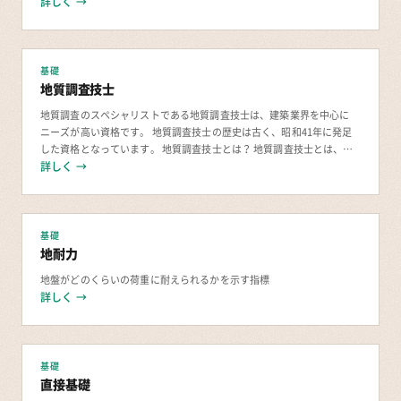
地面より下の部分がどのような性質を有している
詳しく →
基礎
地質調査技士
地質調査のスペシャリストである地質調査技士は、建築業界を中心に
ニーズが高い資格です。 地質調査技士の歴史は古く、昭和41年に発足
した資格となっています。 地質調査技士とは？ 地質調査技士とは、地
質調査の知識と技能を認定する資格です。
詳しく →
基礎
地耐力
地盤がどのくらいの荷重に耐えられるかを示す指標
詳しく →
基礎
直接基礎