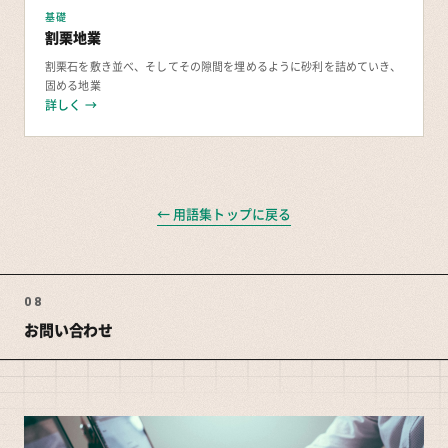
基礎
割栗地業
割栗石を敷き並べ、そしてその隙間を埋めるように砂利を詰めていき、
固める地業
詳しく →
← 用語集トップに戻る
08
お問い合わせ