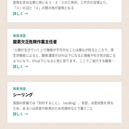
直角を求める際に用いる３：４：５の三角形。三平方の定理より、
「３」の辺と「４」の間の角が直角となる
詳しく →
現場用語
酸素欠乏危険作業主任者
"人間が生きていく上で酸素が不可欠なことは誰もが知るところで、厚
生労働省によると、酸素濃度が16％以下になると頭痛や吐き気が起こる
ようになり、6％以下になると死に至ります。 ここでご紹介する酸素欠
乏危険作業主任者は人間の体を酸欠から防
詳しく →
現場用語
シーリング
英語の原義では「封印すること」（sealing）。気密、水密状態を得る
ため、あるいは防音や断熱のため充填材などで塞ぐこと
詳しく →