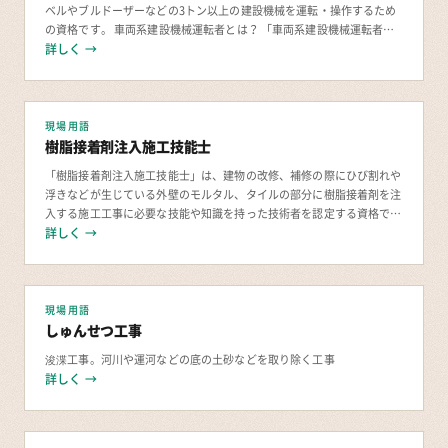
ベルやブルドーザーなどの3トン以上の建設機械を運転・操作するため
の資格です。 車両系建設機械運転者とは？ 「車両系建設機械運転者」
は、労働安全衛生法に基づいて各都道府県の指
詳しく →
現場用語
樹脂接着剤注入施工技能士
「樹脂接着剤注入施工技能士」は、建物の改修、補修の際にひび割れや
浮きなどが生じている外壁のモルタル、タイルの部分に樹脂接着剤を注
入する施工工事に必要な技能や知識を持った技術者を認定する資格で
詳しく →
す。 樹脂接着剤注入施工工事は建物の補修工事
現場用語
しゅんせつ工事
浚渫工事。河川や運河などの底の土砂などを取り除く工事
詳しく →