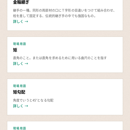
金輪継ぎ
継手の一種。同形の両部材の口にＴ字形の目違いをつけて組み合わせ、
栓を差して固定する、伝統的継ぎ手の中でも強固なもの。
詳しく →
現場用語
矩
直角のこと。または直角を求めるために用いる曲尺のことを指す
詳しく →
現場用語
矩勾配
角度でいうと45°となる勾配
詳しく →
現場用語