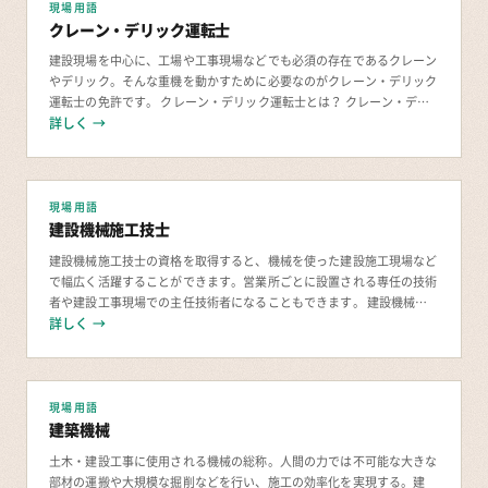
現場用語
クレーン・デリック運転士
建設現場を中心に、工場や工事現場などでも必須の存在であるクレーン
やデリック。そんな重機を動かすために必要なのがクレーン・デリック
運転士の免許です。 クレーン・デリック運転士とは？ クレーン・デ
リック運転士とは、工事現場や建設現場などで使
詳しく →
現場用語
建設機械施工技士
建設機械施工技士の資格を取得すると、機械を使った建設施工現場など
で幅広く活躍することができます。営業所ごとに設置される専任の技術
者や建設工事現場での主任技術者になることもできます。 建設機械施
詳しく →
工技士とは？ 建設機械施工技士は、 建設機械
現場用語
建築機械
土木・建設工事に使用される機械の総称。人間の力では不可能な大きな
部材の運搬や大規模な掘削などを行い、施工の効率化を実現する。建