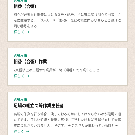
現場用語
相番（合番）
組立が必要な什器等につける番号・記号。主に家具屋（制作担当者）さ
んに依頼する。 「①-①」や「あ-あ」などの様に向かい合わせる部分に
同じ番号をふる
詳しく →
現場用語
相番（合番）作業
2業種以上の工種の作業員が一緒（順番）で作業すること
詳しく →
現場用語
足場の組立て等作業主任者
高所で作業を行う場合、決しておろそかにしてはならないのが足場の組
立てです。正しい知識と技術に基づいて行わなければ足場が崩れて大事
故につながりかねません。 そこで、そのスキルが備わっている証とし
て「足場の組立て等作業主任者」の資格があります。
詳しく →