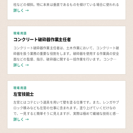
柱などの傾斜。特に本来は垂直であるものを傾けている場合に使われる
詳しく →
現場用語
コンクリート破砕器作業主任者
コンクリート破砕器作業主任者は、土木作業において、コンクリート破
砕器を扱う業務の重要な役割をします。破砕器を使用する作業員の安全
面などの監督、指示、破砕器に関する一括作業を行います。 コンク
詳しく →
リート破砕器作業主任者とは？ コンクリート破砕
現場用語
左官技能士
左官とはコテという道具を用いて壁を塗る仕事です。また、レンガやブ
ロック積みなども左官の仕事に含まれます。塗り上げていくだけなの
で、一見すると簡単そうに見えますが、実際は極めて繊細な技術と感性
詳しく →
が求められます。 この仕事を行うのに資格は必