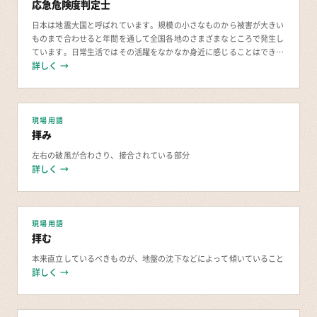
応急危険度判定士
日本は地震大国と呼ばれています。規模の小さなものから被害が大きい
ものまで合わせると年間を通して全国各地のさまざまなところで発生し
ています。日常生活ではその活躍をなかなか身近に感じることはできま
せんが、いざ大きな災害に見舞われた時に活躍する資
詳しく →
現場用語
拝み
左右の破風が合わさり、接合されている部分
詳しく →
現場用語
拝む
本来直立しているべきものが、地盤の沈下などによって傾いていること
詳しく →