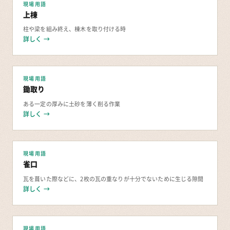
現場用語
上棟
柱や梁を組み終え、棟木を取り付ける時
詳しく →
現場用語
鋤取り
ある一定の厚みに土砂を薄く削る作業
詳しく →
現場用語
雀口
瓦を葺いた際などに、2枚の瓦の重なりが十分でないために生じる隙間
詳しく →
現場用語