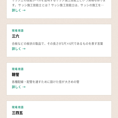
サッシ工の技能レベルを証明するサッシ施工技能士という資格もありま
す。 サッシ施工技能士とは？ サッシ施工技能士は、サッシの施工を行
う仕事に役立ちます。サッシは建物の種類の種類
詳しく →
現場用語
三六
合板などの板状の製品で、その長さが3尺×6尺であるものを表す言葉
詳しく →
現場用語
鞘管
各種配線・配管を通すために設けた径が大きめの管
詳しく →
現場用語
三四五