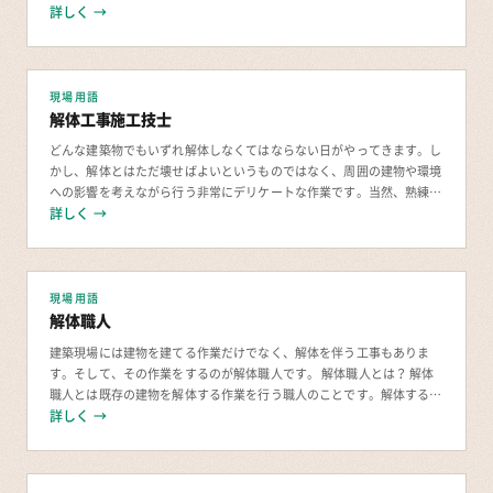
詳しく →
現場用語
解体工事施工技士
どんな建築物でもいずれ解体しなくてはならない日がやってきます。し
かし、解体とはただ壊せばよいというものではなく、周囲の建物や環境
への影響を考えながら行う非常にデリケートな作業です。当然、熟練の
技術や深い知識が求められます。 そして、それらを
詳しく →
現場用語
解体職人
建築現場には建物を建てる作業だけでなく、解体を伴う工事もありま
す。そして、その作業をするのが解体職人です。 解体職人とは？ 解体
職人とは既存の建物を解体する作業を行う職人のことです。解体する対
象物は、個人の木造家屋から鉄筋のビルやマンシ
詳しく →