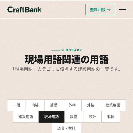
無料相談 →
クラフトバンクAI
クラフトバンク採用支援
クラフトバンクコンサルティング
GLOSSARY
現場用語関連の用語
「現場用語」カテゴリに該当する建設用語の一覧です。
一般
内装
基礎
外構
外装
建築用語
建設用語
現場用語
設備
設計
躯体
道具・材料