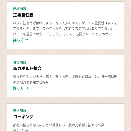
現場用語
工事担任者
ネット社会と呼ばれるようになって久しいですが、その重要性はますま
す高まっています。今やネットなしで私たちの生活は成り立たないと
いっても過言ではないでしょう。 そこで、必要となってくるのがイン
フラを維持するための技術者です。工事担任者は
詳しく →
現場用語
高力ボルト接合
引っ張り耐力が大きい高力ボルトを用いて部材を締め付け、接合部材間
の摩擦力を利用する接合
詳しく →
現場用語
コーキング
部材の継ぎ目などの小さい隙間にパテ状の充填材を詰める作業
詳しく →