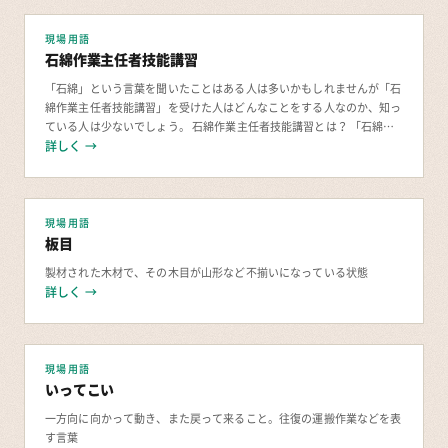
現場用語
石綿作業主任者技能講習
「石綿」という言葉を聞いたことはある人は多いかもしれませんが「石
綿作業主任者技能講習」を受けた人はどんなことをする人なのか、知っ
ている人は少ないでしょう。 石綿作業主任者技能講習とは？ 「石綿」
はアスベストとも呼ばれていますが、特定化学
詳しく →
現場用語
板目
製材された木材で、その木目が山形など不揃いになっている状態
詳しく →
現場用語
いってこい
一方向に向かって動き、また戻って来ること。往復の運搬作業などを表
す言葉