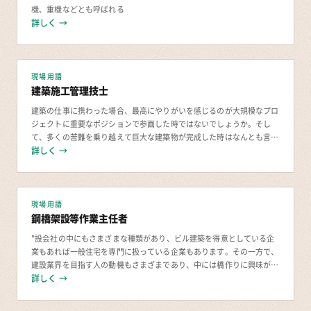
機、重機などとも呼ばれる
詳しく →
現場用語
建築施工管理技士
建築の仕事に携わった場合、最高にやりがいを感じるのが大規模なプロ
ジェクトに重要なポジションで参画した時ではないでしょうか。そし
て、多くの苦難を乗り越えて巨大な建築物が完成した時はなんとも言え
詳しく →
ない達成感が得られるはずです。 建築施工管理技
現場用語
鋼橋架設等作業主任者
"設会社の中にもさまざまな種類があり、ビル建築を得意としている企
業もあれば一般住宅を専門に扱っている企業もあります。その一方で、
建設業界を目指す人の動機もさまざまであり、中には橋作りに興味があ
り、橋作り専門の会社に就職したいという人もいるで
詳しく →