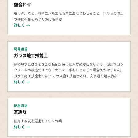
空合わせ
モルタルなど、材料に水を加える前に混ぜ合わせること。色むらの防止
や硬化不良を防ぐためにも重要
詳しく →
現場用語
ガラス施工技能士
建築現場にはさまざまな技能を持った人が必要になります。設計やコン
クリートの構造だけでなくガラス工事もほとんどの場合欠かせません。
ガラス施工技能士とは？ カラス施工技能士とは、文字通り建築物など
のガラスの工事をする仕事をする場合に役立つ
詳しく →
現場用語
瓦選り
使用する瓦を選定していく作業
詳しく →