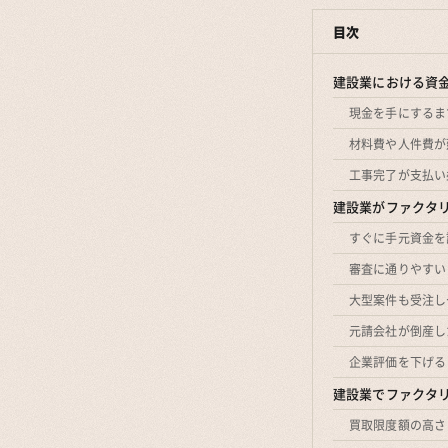
目次
建設業における資
現金を手にするま
材料費や人件費が
工事完了が支払い
建設業がファクタ
すぐに手元資金を
審査に通りやすい
大型案件も受注し
元請会社が倒産し
企業評価を下げる
建設業でファクタ
買取限度額の高さ