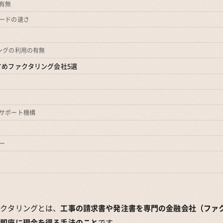
有無
ードの速さ
ングの利用の有無
すめファクタリング会社5選
サポート機構
ー
ァクタリングとは、
工事の請求書や発注書を専門の金融会社（ファ
、即座に現金を得る手法のこと
です。