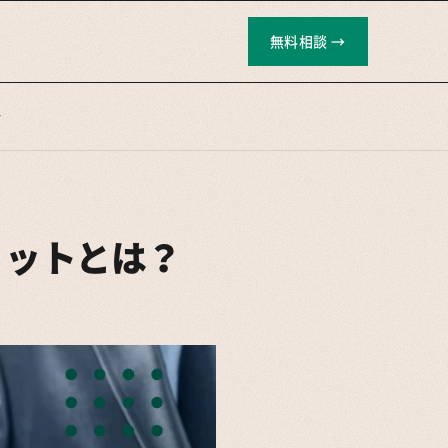
無料相談 →
介
リットとは？