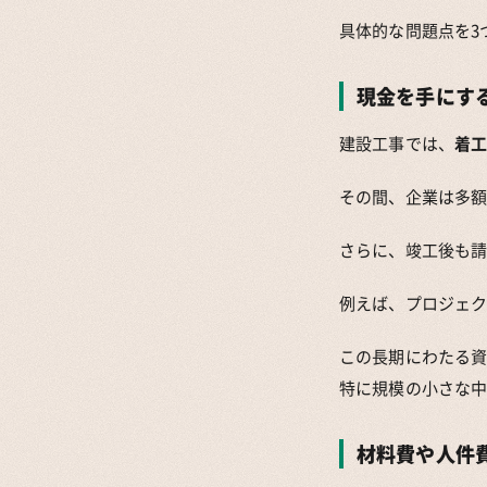
具体的な問題点を3
現金を手にす
建設工事では、
着
その間、企業は多
さらに、竣工後も請
例えば、プロジェク
この長期にわたる
特に規模の小さな
材料費や人件