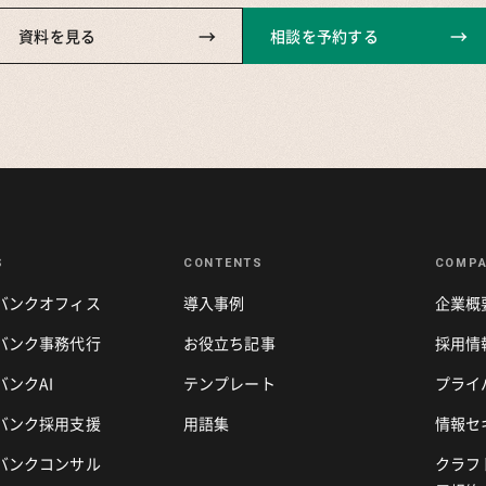
→
→
資料を見る
相談を予約する
S
CONTENTS
COMP
バンクオフィス
導入事例
企業概
バンク事務代行
お役立ち記事
採用情
ンクAI
テンプレート
プライ
バンク採用支援
用語集
情報セ
バンクコンサル
クラフ