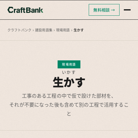
無料相談 →
クラフトバンクAI
クラフトバンク採用支援
クラフトバンク
›
建設用語集
›
現場用語
›
生かす
クラフトバンクコンサルティング
現場用語
いかす
生かす
工事のある工程の中で仮で設けた部材を、
それが不要になった後も含めて別の工程で活用するこ
と